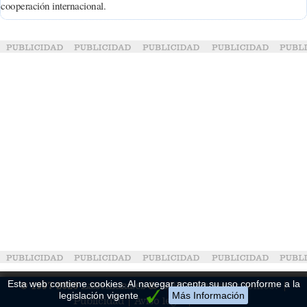
cooperación internacional.
Esta web contiene cookies. Al navegar acepta su uso conforme a la
© 1997-2026
LaSemana.es
&
AGD
¿Quiénes somos?
legislación vigente
Más Información
Publicidad
Aviso legal
Cookies