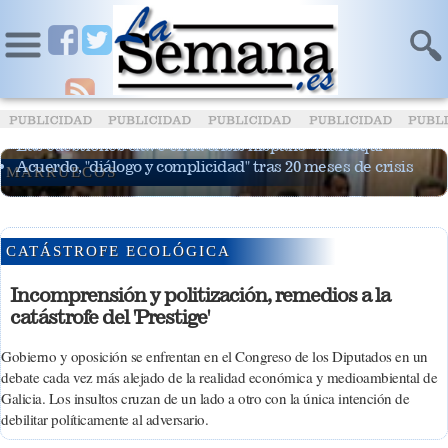
Palacio y Benaissa acuerdan restablecer las
relaciones bilaterales
Las cuestiones clave en la crisis hispano- marroquí
Acuerdo, "diálogo y complicidad" tras 20 meses de crisis
MARRUECOS
CATÁSTROFE ECOLÓGICA
Incomprensión y politización, remedios a la
catástrofe del 'Prestige'
Gobierno y oposición se enfrentan en el Congreso de los Diputados en un
debate cada vez más alejado de la realidad económica y medioambiental de
Galicia. Los insultos cruzan de un lado a otro con la única intención de
debilitar políticamente al adversario.