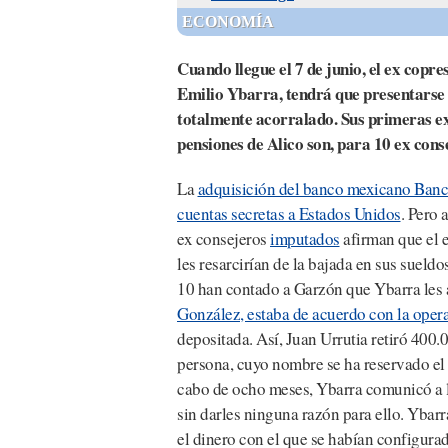
ECONOMÍA
Cuando llegue el 7 de junio, el ex cop
Emilio Ybarra, tendrá que presentarse 
totalmente acorralado. Sus primeras exp
pensiones de Alico son, para 10 ex cons
La
adquisición del banco mexicano Ban
cuentas secretas a Estados Unidos
. Pero 
ex consejeros
imputados
afirman que el e
les resarcirían de la bajada en sus sueld
10 han contado a Garzón que Ybarra les 
González, estaba de acuerdo con la oper
depositada. Así, Juan Urrutia retiró 400.0
persona, cuyo nombre se ha reservado el 
cabo de ocho meses, Ybarra comunicó a lo
sin darles ninguna razón para ello. Ybar
el dinero con el que se habían configurad