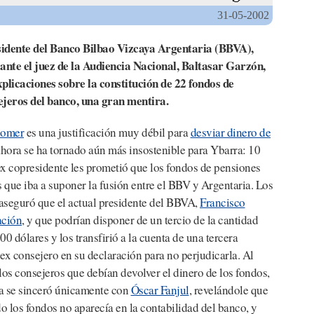
31-05-2002
residente del Banco Bilbao Vizcaya Argentaria (BBVA),
ante el juez de la Audiencia Nacional, Baltasar Garzón,
licaciones sobre la constitución de 22 fondos de
ejeros del banco, una gran mentira.
comer
es una justificación muy débil para
desviar dinero de
ahora se ha tornado aún más insostenible para Ybarra: 10
x copresidente les prometió que los fondos de pensiones
os que iba a suponer la fusión entre el BBV y Argentaria. Los
aseguró que el actual presidente del BBVA,
Francisco
ación
, y que podrían disponer de un tercio de la cantidad
00 dólares y los transfirió a la cuenta de una tercera
ex consejero en su declaración para no perjudicarla. Al
s consejeros que debían devolver el dinero de los fondos,
ra se sinceró únicamente con
Óscar Fanjul
, revelándole que
o los fondos no aparecía en la contabilidad del banco, y