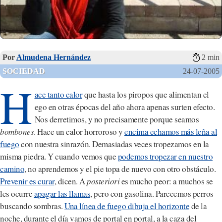
Por
Almudena Hernández
2 min
SOCIEDAD
24-07-2005
H
ace tanto calor
que hasta los piropos que alimentan el
ego en otras épocas del año ahora apenas surten efecto.
Nos derretimos, y no precisamente porque seamos
bombones
. Hace un calor horroroso y
encima echamos más leña al
fuego
con nuestra sinrazón. Demasiadas veces tropezamos en la
misma piedra. Y cuando vemos que
podemos tropezar en nuestro
camino
, no aprendemos y el pie topa de nuevo con otro obstáculo.
Prevenir es curar
, dicen. A
posteriori
es mucho peor: a muchos se
les ocurre
apagar las llamas
, pero con gasolina. Parecemos perros
buscando sombras.
Una línea de fuego dibuja el horizonte
de la
noche, durante el día vamos de portal en portal, a la caza del