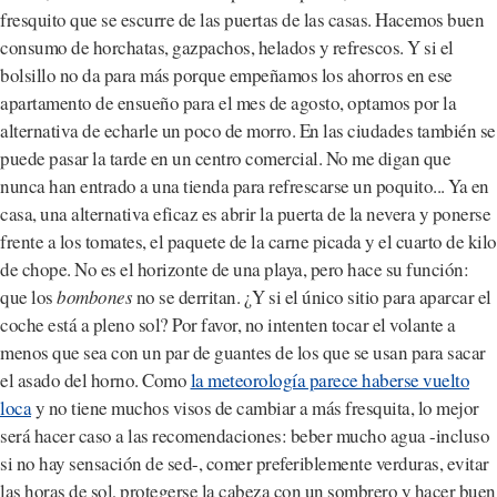
fresquito que se escurre de las puertas de las casas. Hacemos buen
consumo de horchatas, gazpachos, helados y refrescos. Y si el
bolsillo no da para más porque empeñamos los ahorros en ese
apartamento de ensueño para el mes de agosto, optamos por la
alternativa de echarle un poco de morro. En las ciudades también se
puede pasar la tarde en un centro comercial. No me digan que
nunca han entrado a una tienda para refrescarse un poquito... Ya en
casa, una alternativa eficaz es abrir la puerta de la nevera y ponerse
frente a los tomates, el paquete de la carne picada y el cuarto de kilo
de chope. No es el horizonte de una playa, pero hace su función:
que los
bombones
no se derritan. ¿Y si el único sitio para aparcar el
coche está a pleno sol? Por favor, no intenten tocar el volante a
menos que sea con un par de guantes de los que se usan para sacar
el asado del horno. Como
la meteorología parece haberse vuelto
loca
y no tiene muchos visos de cambiar a más fresquita, lo mejor
será hacer caso a las recomendaciones: beber mucho agua -incluso
si no hay sensación de sed-, comer preferiblemente verduras, evitar
las horas de sol, protegerse la cabeza con un sombrero y hacer buen